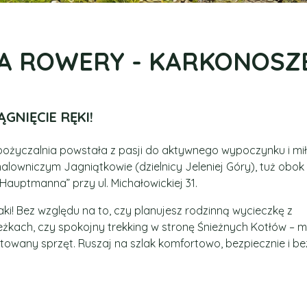
A ROWERY - KARKONOSZE
NIĘCIE RĘKI!
pożyczalnia powstała z pasji do aktywnego wypoczynku i mił
alowniczym Jagniątkowie (dzielnicy Jeleniej Góry), tuż obok
auptmanna” przy ul. Michałowickiej 31.
aki! Bez względu na to, czy planujesz rodzinną wycieczkę z
eżkach, czy spokojny trekking w stronę Śnieżnych Kotłów –
towany sprzęt. Ruszaj na szlak komfortowo, bezpiecznie i be