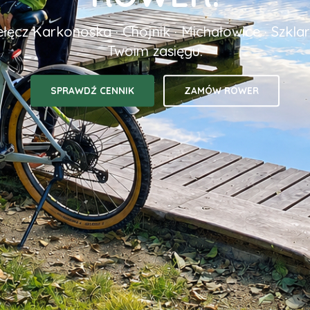
zełęcz Karkonoska · Chojnik · Michałowice · Szkla
Twoim zasięgu.
SPRAWDŹ CENNIK
ZAMÓW ROWER