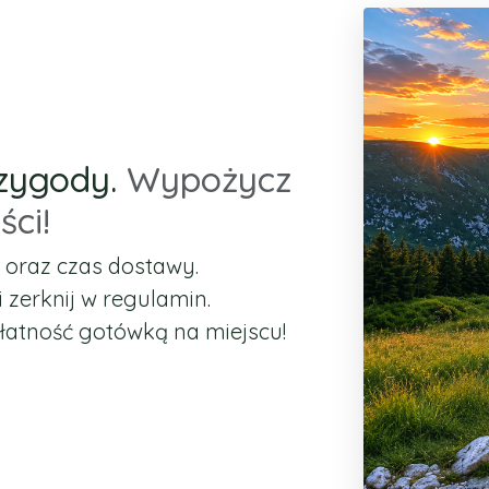
rzygody.
Wypożycz
ci!
e oraz czas dostawy.
zerknij w regulamin.
płatność gotówką na miejscu!