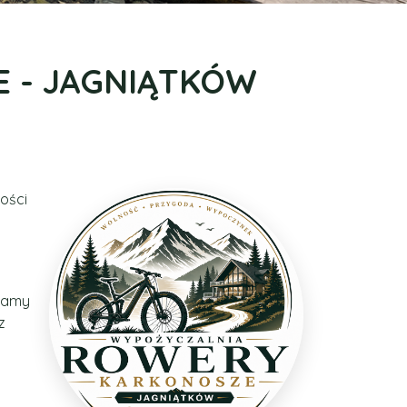
 - JAGNIĄTKÓW
ości
 mamy
z