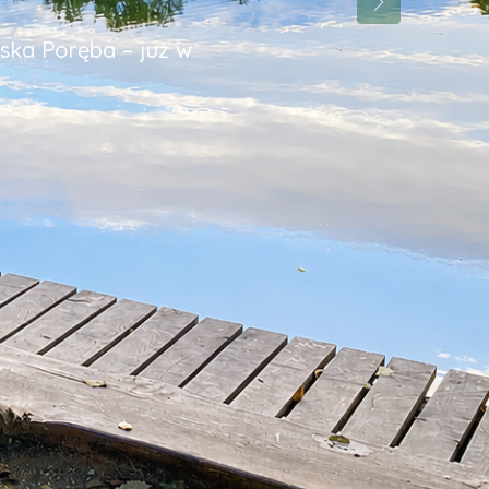
Następny
rska Poręba – już w