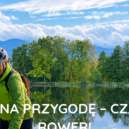
START
O NAS
ROWERY
GALERIA
TRASY
 NA PRZYGODĘ – CZ
ROWER!