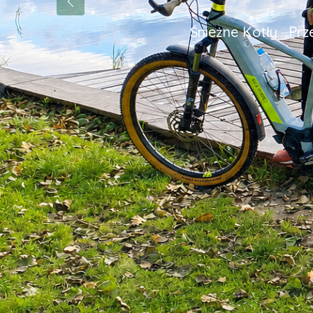
Poprzedni
Śnieżne Kotły · Pr